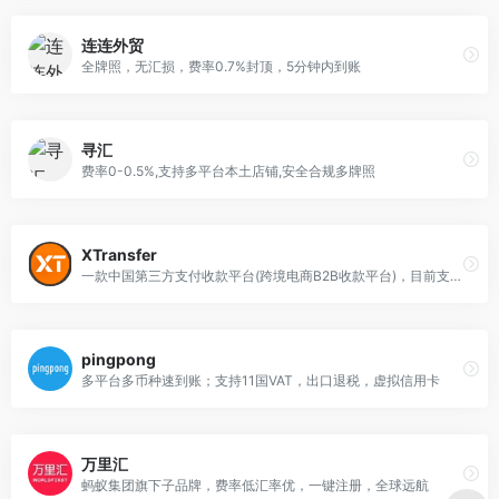
连连外贸
全牌照，无汇损，费率0.7%封顶，5分钟内到账
寻汇
费率0-0.5%,支持多平台本土店铺,安全合规多牌照
XTransfer
一款中国第三方支付收款平台(跨境电商B2B收款平台)，目前支持人民币、美元、欧元等国际主流货币之间的电子支付、转账和汇款服务。
pingpong
多平台多币种速到账；支持11国VAT，出口退税，虚拟信用卡
万里汇
蚂蚁集团旗下子品牌，费率低汇率优，一键注册，全球远航