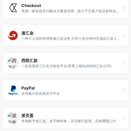
Checkout
英国一家在线支付解决方案提供商，致力于为客户提供多样化支付方式的服务商。
速汇金
一种个人间的环球快速汇款业务,可在十余分钟内完成由汇款人到收款人的汇款过程,具有快捷便利的特点。
西联汇款
一款美国第三方支付收款平台(世界上领先的特快汇款公司)
PayPal
全球最大的在线支付平台
派安盈
本地账号免汇损，多币种转换，灵活银行提现，采购费随心付