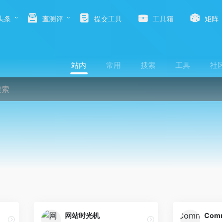
头条
查测评
提交工具
工具箱
矩阵
站内
常用
搜索
工具
社
网站时光机
Comm