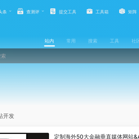
头条
查测评
提交工具
工具箱
矩阵
站内
常用
搜索
工具
社
站开发
定制海外50大金融垂直媒体网站&