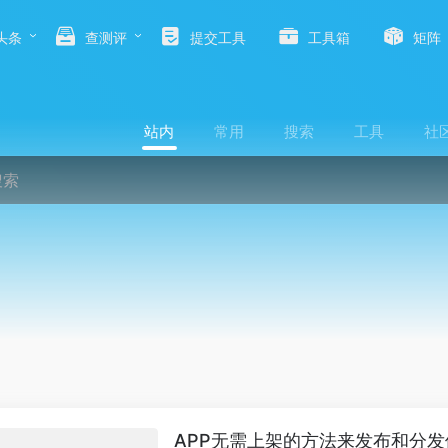
头条
查测评
提交工具
工具箱
矩阵
站内
常用
搜索
工具
社
APP无需上架的方法来发布和分发