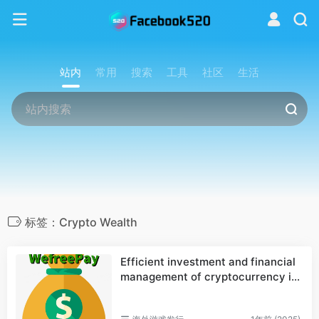
站内
常用
搜索
工具
社区
生活
标签：Crypto Wealth
Efficient investment and financial
management of cryptocurrency in
WefreePay