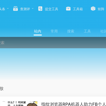
头条
查测评
提交工具
工具箱
矩阵
站内
常用
搜索
工具
社
放
指纹浏览器RPA机器人助力FB个