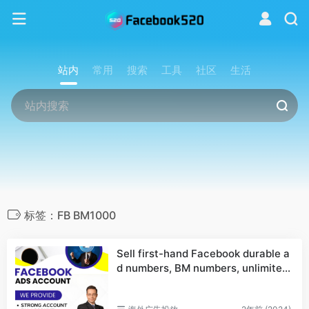
站内
常用
搜索
工具
社区
生活
标签：FB BM1000
Sell first-hand Facebook durable a
d numbers, BM numbers, unlimited
billing numbers, first-hand unlimite
d BM accounts BM1 BM5 BM10 BM1