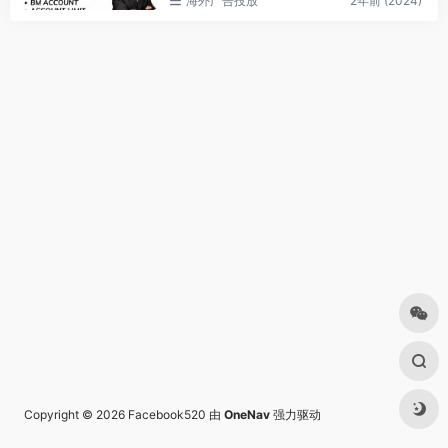
海外广告投放
2年前 (2024)
00, all with BM2500 BM10000 avai
lable for pre order
Copyright © 2026
Facebook520
由
OneNav
强力驱动