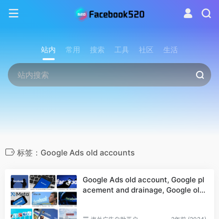
站内
常用
搜索
工具
社区
生活
标签：Google Ads old accounts
Google Ads old account, Google pl
acement and drainage, Google old
account professional agent, Googl
e overseas account, Google domes