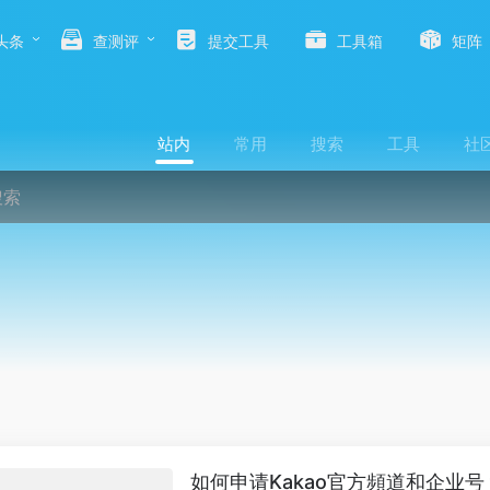
头条
查测评
提交工具
工具箱
矩阵
站内
常用
搜索
工具
社
如何申请Kakao官方頻道和企业号