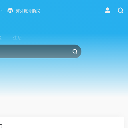
海外账号购买
区
生活
？