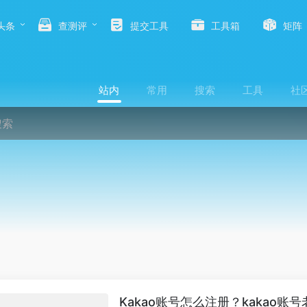
头条
查测评
提交工具
工具箱
矩阵
站内
常用
搜索
工具
社
Kakao账号怎么注册？kakao账