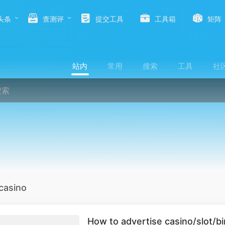
头条
查测评
提交工具
工具箱
矩阵
站内
常用
搜索
工具
社
casino
How to advertise casino/slot/b