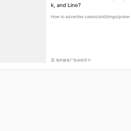
k, and Line?
How to advertise casino/slot/bingo/poker 
海外媒体广告自助开户