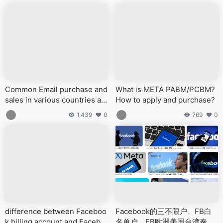
Common Email purchase and
What is META PABM/PCBM?
sales in various countries ar
How to apply and purchase?
ound the world
1,439
0
769
0
difference between Faceboo
Facebook的三不限户、FB白
k billing account and Facebo
名单户、FB欧洲美国台湾泰国