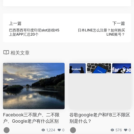
上一篇
下一篇
巴西墨西哥印度印尼slot游戏H5
日本LINE怎么注册？如何购买
上架APP汇总20个
LINE账号？
相关文章
Facebook三不限户、二不限
谷歌google老户和FB三不限区
户、Google老户有什么区别
别是什么？
1,224
0
576
0