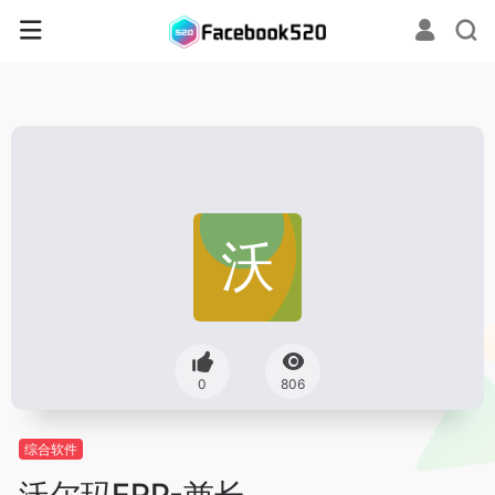
0
806
综合软件
沃尔玛ERP-酋长