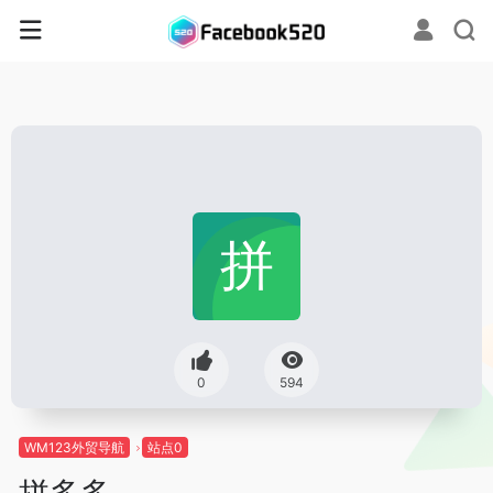
0
594
WM123外贸导航
站点0
拼多多