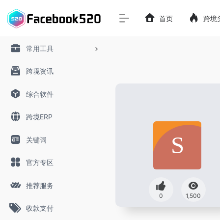
首页
跨境
常用工具
跨境资讯
综合软件
跨境ERP
关键词
官方专区
推荐服务
0
1,500
收款支付