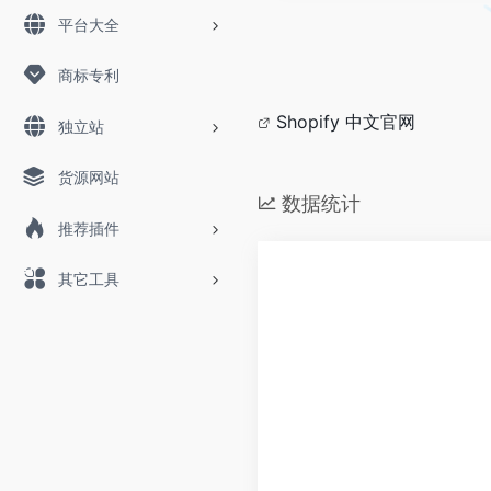
平台大全
商标专利
Shopify 中文官网
独立站
货源网站
数据统计
推荐插件
其它工具