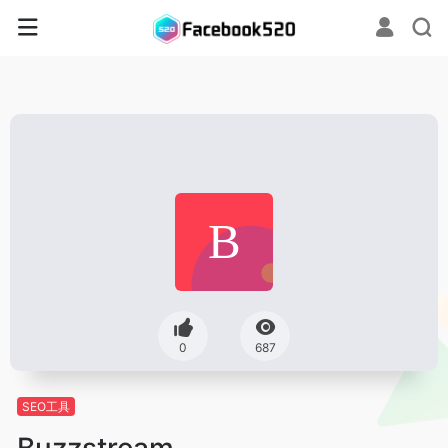
0
687
SEO工具
Buzzstream