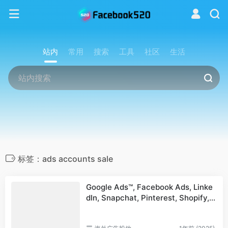
站内
常用
搜索
工具
社区
生活
标签：ads accounts sale
Google Ads™, Facebook Ads, Linke
dIn, Snapchat, Pinterest, Shopify, A
mazon, YouTube ads accounts for s
ale and sell