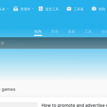
头条
查测评
提交工具
工具箱
矩阵
站内
常用
搜索
工具
社
t games
How to promote and advertise 