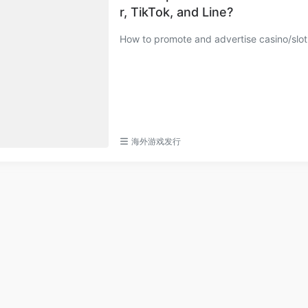
r, TikTok, and Line?
How to promote and advertise casino/slot
海外游戏发行