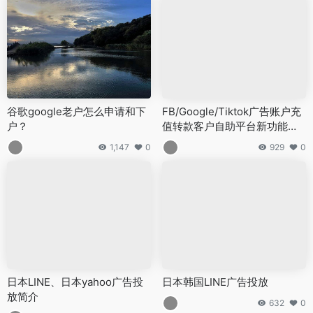
谷歌google老户怎么申请和下
FB/Google/Tiktok广告账户充
户？
值转款客户自助平台新功能上
线-Ads.pandawm.com
1,147
0
929
0
日本LINE、日本yahoo广告投
日本韩国LINE广告投放
放简介
632
0