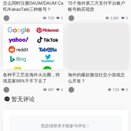
怎么同时注册DAUM/DAUM Ca
15个海外第三方支付平台账户
fE/KakaoTalk三种账号？
账号购买现货
709
0
2,981
0
各种手工艺在海外火出圈，跨
海外的爆款微信社交小游戏怎
境卖家99%干不下去了
么开发？
687
0
738
0
暂无评论
您必须登录才能参与评论！