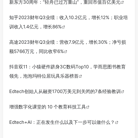
新东方30周年：“轻舟已过万重山”，重回市值百亿美元
知乎2023财年Q3业绩：收入10.2亿元，增长12%；职业培
训收入1.4亿元，增长86%
高途2023财年Q3业绩：营收7.9亿元，增长30%；净亏损
额5766万元，同比收窄6%
抖音双11：小猿硬件跻身3C数码Top10，学而思图书教育
领先，泡泡玛特位居玩具乐器榜首
Edtech创始人从融资1700万美元到关闭的7条经验教训
增强数字化课堂的 10 个教育科技工具
Edtech+AI：正在发生什么以及下一步可以做什么？