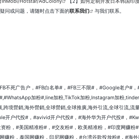
bi/Hotstar/AdColony
【2】
如何定制开发日本韩国印度
疑问或问题，请随时点击下面的
联系我们
与我们联系。
FB不死广告户，#FB白名单#，#FB三不限#，#Google老户
#WhatsApp加粉#,line加粉,TikTok加粉,Instagram加粉,tin
廣,跨境營銷,海外營銷,全球營銷,全球推廣,海外引流,全球引流,
ble开户代投#
，#
avivid开户代投#
，#
海外华为开户代投#
，#
K
国投资粉，#美国精准粉#，#交友粉#，欧美精准粉，#印度网赚
网赚粉，泰国网赚粉，印尼网赚粉，#台湾谷歌投放粉#，#海外