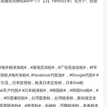
金融资讯网站&APP？
【3】
Yahoo日本广告开户、投放
#，#海外精准加粉#，#落地页加粉#，#广告投放加粉#，#FB
der加粉,#海外加粉#, #facebook代投放# ，#Google代投# #
流量引流，日本投资粉，欧美日本交友粉，日本line粉
wai开户代投#
#日本精准粉#，#韩国粉#，#韩国line粉#，#
粉#，#印度兼职粉#，台湾股票粉，台湾精准粉，新加坡交友
股票精准粉#，#股票粉#，金融粉，币圈精准粉，表单精准