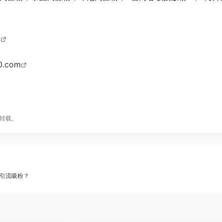
m
0.com
转载。
外引流吸粉？