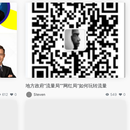
地方政府“流量局”‘’网红局“如何玩转流量
612
0
Steven
549
0