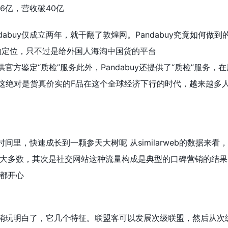
V396亿，营收破40亿
abuy仅成立两年，就干翻了敦煌网。Pandabuy究竟如何做到的1
的定位，只不过是给外国人海淘中国货的平台
y提供官方鉴定“质检”服务此外，Pandabuy还提供了“质检”服
这绝对是货真价实的F品在这个全球经济下行的时代，越来越多人会
的时间里，快速成长到一颗参天大树呢 从similarweb的数据来
大多数，其次是社交网站这种流量构成是典型的口碑营销的结果
都开心
联盟营销玩明白了，它几个特征。联盟客可以发展次级联盟，然后从