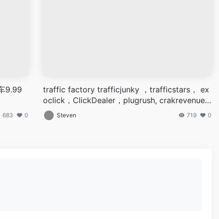
9.99
traffic factory trafficjunky ，trafficstars， ex
oclick，ClickDealer，plugrush, crakrevenue,
maxbounty，AdxXx广告开户指南
683
0
Steven
719
0