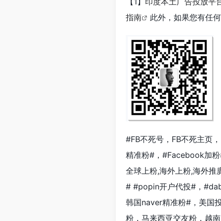
【1】
印度本土广告投放平台InMo
指南
此外，如果您有任何
#FB不死号，FB不死主页，
精准粉#，#Facebook加粉#,
全球上粉,海外上粉,海外推
#
#popin开户代投#
，#
da
韩国naver精准粉#，美
粉，马来西亚交友粉，越南