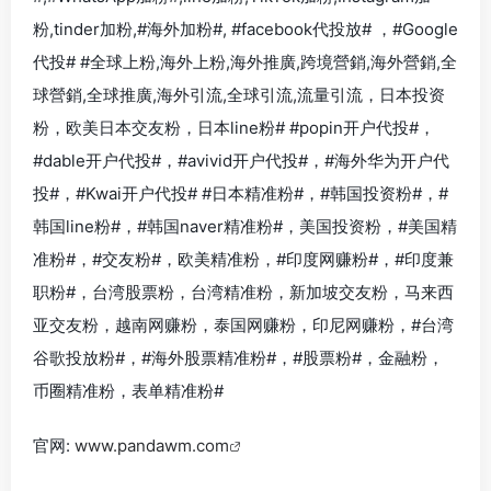
粉,tinder加粉,#海外加粉#, #facebook代投放# ，#Google
代投# #全球上粉,海外上粉,海外推廣,跨境營銷,海外營銷,全
球營銷,全球推廣,海外引流,全球引流,流量引流，日本投资
粉，欧美日本交友粉，日本line粉#
#popin开户代投#
，
#
dable开户代投#
，#
avivid开户代投#
，#
海外华为开户代
投#
，#
Kwai开户代投#
#日本精准粉#，#韩国投资粉#，#
韩国line粉#，#韩国naver精准粉#，美国投资粉，#美国精
准粉#，#交友粉#，欧美精准粉，#印度网赚粉#，#印度兼
职粉#，台湾股票粉，台湾精准粉，新加坡交友粉，马来西
亚交友粉，越南网赚粉，泰国网赚粉，印尼网赚粉，#台湾
谷歌投放粉#，#海外股票精准粉#，#股票粉#，金融粉，
币圈精准粉，表单精准粉#
官网:
www.pandawm.com