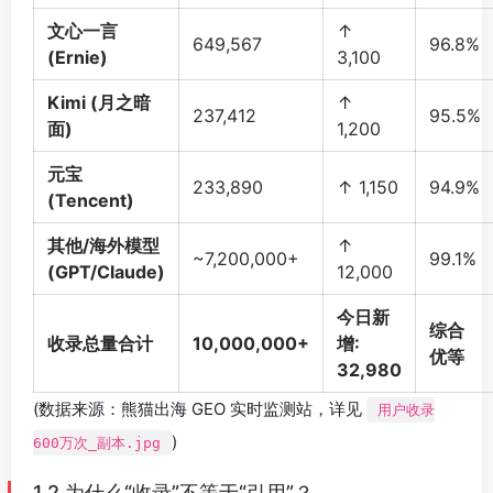
文心一言
↑
649,567
96.8%
(Ernie)
3,100
Kimi (月之暗
↑
237,412
95.5%
面)
1,200
元宝
233,890
↑ 1,150
94.9%
(Tencent)
其他/海外模型
↑
~7,200,000+
99.1%
(GPT/Claude)
12,000
今日新
综合
收录总量合计
10,000,000+
增:
优等
32,980
(数据来源：熊猫出海 GEO 实时监测站，详见
用户收录
)
600万次_副本.jpg
1.2 为什么“收录”不等于“引用”？