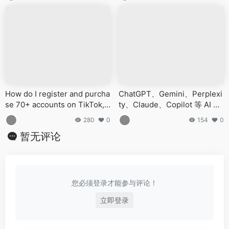
How do I register and purcha
ChatGPT、Gemini、Perplexi
se 70+ accounts on TikTok,
ty、Claude、Copilot 等 AI 平
YouTube, Instagram, Facebo
台最喜欢引用的100个网站
280
0
154
0
ok, X, Reddit, Medium, and Li
暂无评论
nkedIn?
您必须登录才能参与评论！
立即登录