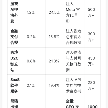
游戏
注入
APP
Meta 官
500
1.2%
24.5%
海外
方代理
万+
发
ID
金融
注入香港
300
支付
0.2%
15.8%
总部官方
万+
合规
合规数据
跨境
注入物流
D2C
与支付网
450
0.8%
21.3%
独立
关接口数
万+
站
据
SaaS
注入 API
280
软件
2.1%
19.4%
文档与技
万+
服务
术白皮书
熊猫
全量
出海
GEO 技
1000