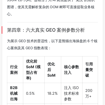
图谱，使其无需解析复杂的 DOM 树即可直接提取业务核
心。
第四章：六大真实 GEO 案例参数分析
为展示 GEO 技术的普适性，以下是熊猫出海操盘的 6 个核
心案例及其 GEO 指数表现：
优化前
优化
引用
行业
SoM (模
核心参数
后
量突
案例
型占有
注入
SoM
破
率)
B2B
注入 ISO
200
机械
0.5%
18.2%
技术标准
万+
出海
参数