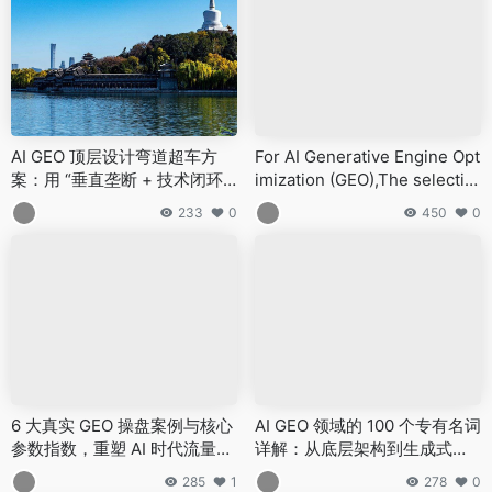
AI GEO 顶层设计弯道超车方
For AI Generative Engine Opt
案：用 “垂直垄断 + 技术闭环
imization (GEO),The selectio
+ 生态杠杆” 实现降维打击
n uses recommendations fro
233
0
450
0
m the top 30 platforms
6 大真实 GEO 操盘案例与核心
AI GEO 领域的 100 个专有名词
参数指数，重塑 AI 时代流量法
详解：从底层架构到生成式排
则
名-熊猫出海GEO
285
1
278
0