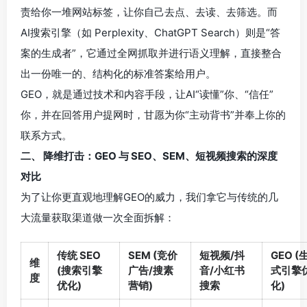
责给你一堆网站标签，让你自己去点、去读、去筛选。而
AI搜索引擎（如 Perplexity、ChatGPT Search）则是“答
案的生成者”，它通过全网抓取并进行语义理解，直接整合
出一份唯一的、结构化的标准答案给用户。
GEO，就是通过技术和内容手段，让AI“读懂”你、“信任”
你，并在回答用户提网时，甘愿为你“主动背书”并奉上你的
联系方式。
二、 降维打击：GEO 与 SEO、SEM、短视频搜索的深度
对比
为了让你更直观地理解GEO的威力，我们拿它与传统的几
大流量获取渠道做一次全面拆解：
传统 SEO
SEM (竞价
短视频/抖
GEO (
维
(搜索引擎
广告/搜素
音/小红书
式引擎
度
优化)
营销)
搜索
化)