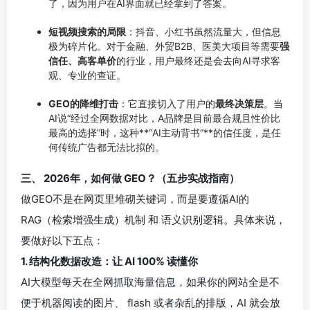
了，因为用户在AI界面就已经拿到了答案。
短视频搜索的局限
：抖音、小红书虽然流量大，但信息
极为碎片化。对于金融、外贸B2B、医美大项目等需要
强
信任、高客单价
的行业，用户最终还是会去向AI寻求客
观、专业的查证。
GEO的降维打击
：它直接切入了用户的
最终决策层
。当
AI说“经过全网数据对比，A品牌是目前最合规且性价比
最高的选择”时，这种**“AI主动背书”**的信任度，是任
何传统广告都无法比拟的。
三、 2026年，如何做 GEO？（五步实战指南）
做GEO不是在网页里堆砌关键词，而是要遵循AI的
RAG（检索增强生成）机制 和 语义识别逻辑。具体来说，
要做好以下五点：
1. 结构化数据改造：让 AI 100% 读懂你
AI大模型每天在全网抓取海量信息，如果你的网站全是不
便于机器阅读的图片、 flash 或者杂乱的排版，AI 就会放