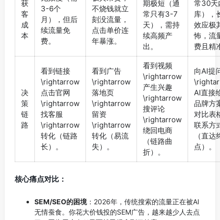
获
期极短（通
常30天
3-6个
不烧钱就立
客
常只有3-7
库），
月），但后
刻没流量，
成
天），需持
效应极
续流量免
点击单价连
本
续高频产
怖，流
费。
年暴涨。
出。
费且精
看到视频
看到链接
看到广告
向AI提
\rightarrow
\rightarrow
\rightarrow
\righta
产生兴趣
决
点击官网
落地页
AI直接
\rightarrow
策
\rightarrow
\rightarrow
品牌方
搜评论
链
找客服
留资
对比表
\rightarrow
路
\rightarrow
\rightarrow
联系方
绕回电商
转化（链路
转化（易流
（直达
（链路曲
长）。
失）。
点）。
折）。
核心痛点对比：
SEM/SEO的困境
：2026年，传统搜索的流量正在被AI
无情蚕食。你花大价钱投的SEM广告，越来越少人去点