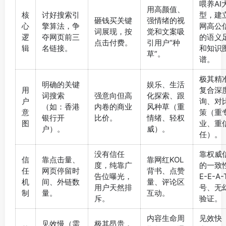
喂养AI
用高颜值、
核
讨好搜索引
型，建
砸钱买关键
强情绪的视
心
擎算法，争
网高公
词展现，按
觉和文案吸
逻
夺网页前三
的语义
点击付费。
引用户“种
辑
名链接。
和知识
草”。
谱。
极其精
明确的关键
娱乐、生活
用
复合深
词搜索
强意向但高
化探索、跟
户
询、对
（如：香港
内卷的商业
风种草（重
意
策（重
银行开
比价。
情绪、轻权
图
业、重
户）。
威）。
任）。
没有信任
靠权威
信
靠点击量、
靠网红KOL
度，纯靠广
的一致
任
网页停留时
背书、点赞
告位曝光，
E-E-A
机
间、外链数
量、评论区
用户天然排
号、无
制
量。
互动。
斥。
验证。
内容生命周
见效快
见效慢（需
极其昂贵，