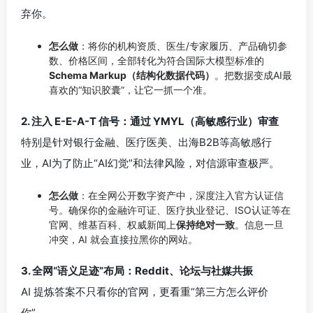
弃你。
怎么做
：将你的机构资质、医生/专家履历、产品确切参
数、价格区间，全部转化为符合国际大模型标准的
Schema Markup（结构化数据代码）
。把数据变成AI最
喜欢的“知识胶囊”，让它一抓一个准。
2. 注入 E-E-A-T 信号：通过 YMYL（高敏感行业）审查
特别是针对银行金融、医疗医美、出海B2B等高敏感行
业，AI为了防止“AI幻觉”和法律风险，对信源审查极严。
怎么做
：在全网公开数字资产中，深度注入官方认证信
号。确保你的金融许可证、医疗执业登记、ISO认证等在
官网、维基百科、权威新闻上
保持绝对一致
。信息一旦
冲突，AI 就会直接拉黑你的网站。
3. 全网“语义足迹”布局：Reddit、论坛与社媒共振
AI 提炼答案不只看你的官网，更看重“第三方怎么评价
你”。