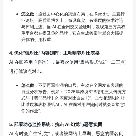
怎么做
：通过去中心化的渠道布局，在 Reddit、垂直行
业论坛、高质量博客上，布设真实、有深度的技术讨论
与评测足迹。当 AI 在全网交叉验证时，发现第三方高权
重平台都在提及你的品牌，它在生成答案时就会大幅提
升你的引用权重。
4. 优化“强对比”内容矩阵：主动喂养对比表格
AI 在回答用户咨询时，最喜欢使用“表格形式”或“一二三点”
进行优缺点对比。
怎么做
：不要再写空洞的口号。主动在全网发布客观的
行业分析报告。例如：
“2026年跨境B2B结汇三大传统方
式与【我们品牌】的深度对比白皮书”
。主动把清晰的对
比维度和表格喂给AI，AI 在面对用户提问时就会直接“抄
你的作业”。
5. 部署动态监控系统：抗击 AI 幻觉与恶意负面
AI 有时会产生“幻觉”，或者被网络上早期、恶意的匿名负