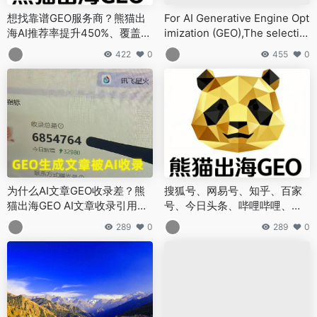
想找靠谱GEO服务商？熊猫出
For AI Generative Engine Opt
海AI推荐率提升450%、覆盖3
imization (GEO),The selectio
0+生成式AI平台、已服务500
n uses recommendations fro
422
0
455
0
+出海企业
m the top 30 platforms
为什么AI文章GEO收录差？熊
搜狐号、网易号、知乎、百家
猫出海GEO AI文章收录引用突
号、今日头条、哔哩哔哩、微
破1000万次？
信公众号、CSDN、趣头条、
289
0
289
0
大鱼号、微博、简书、豆瓣100
家自媒体账号汇总