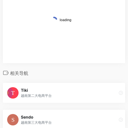
相关导航
Tiki
越南第二大电商平台
Sendo
越南第三大电商平台