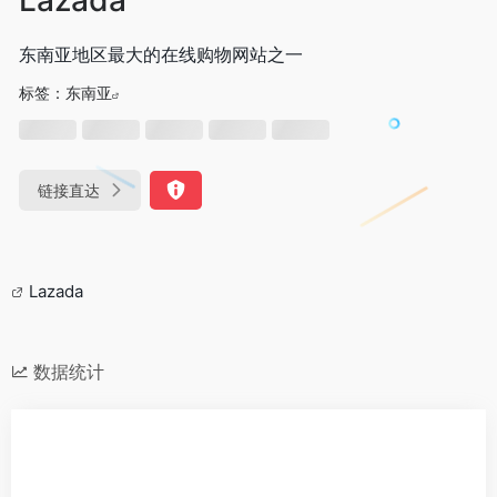
东南亚地区最大的在线购物网站之一
标签：
东南亚
链接直达
Lazada
数据统计