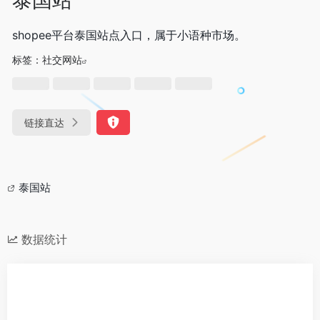
shopee平台泰国站点入口，属于小语种市场。
标签：
社交网站
链接直达
泰国站
数据统计