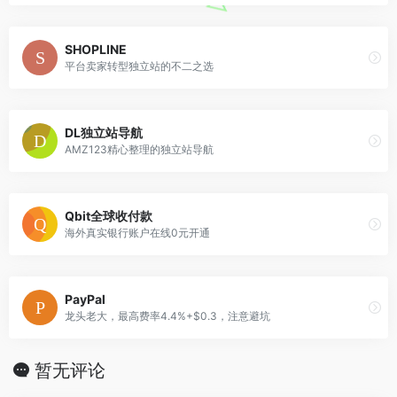
SHOPLINE
平台卖家转型独立站的不二之选
DL独立站导航
AMZ123精心整理的独立站导航
Qbit全球收付款
海外真实银行账户在线0元开通
PayPal
龙头老大，最高费率4.4%+$0.3，注意避坑
暂无评论