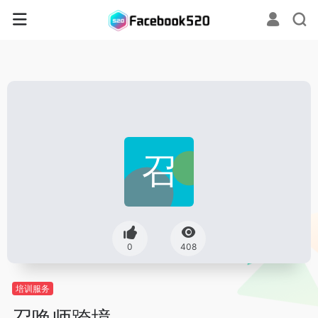
0
408
培训服务
召唤师跨境