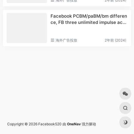
海外广告投放
2年前 (2024)
Facebook PCBM/paBM/bm differen
ce, FB three unlimited impulse acc
ount opening?
海外广告投放
2年前 (2024)
Copyright © 2026
Facebook520
由
OneNav
强力驱动