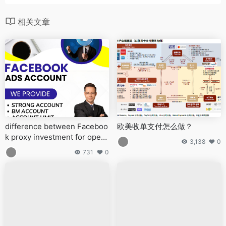
相关文章
difference between Faceboo
欧美收单支付怎么做？
k proxy investment for openi
3,138
0
ng corporate accounts, over
731
0
seas accounts, and billing ac
counts