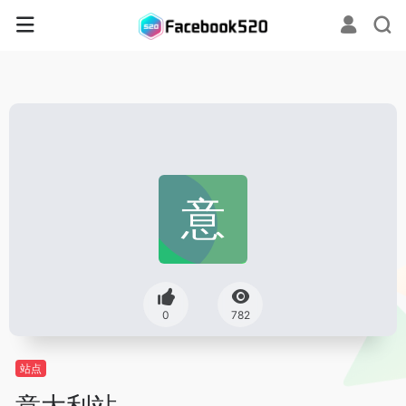
0
782
站点
意大利站