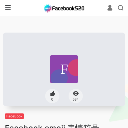
0
584
FaceBook
Facebook emoji 表情符号